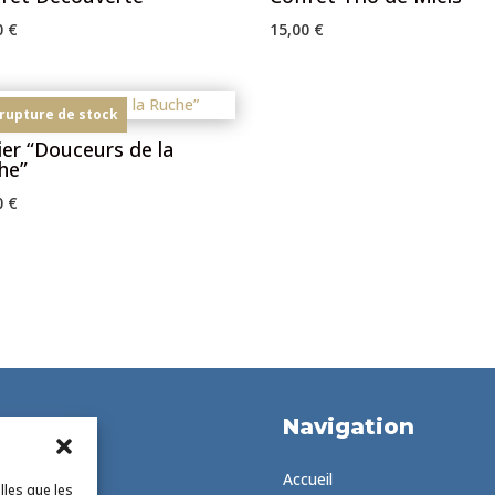
0
€
15,00
€
 rupture de stock
ier “Douceurs de la
he”
0
€
Navigation
Accueil
lles que les