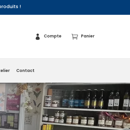
roduits !
Compte
Panier


elier
Contact