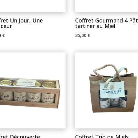
fret Un Jour, Une
Coffret Gourmand 4 Pât
ceur
tartiner au Miel
0
€
35,00
€
fret Découverte
Coffret Trio de Miels