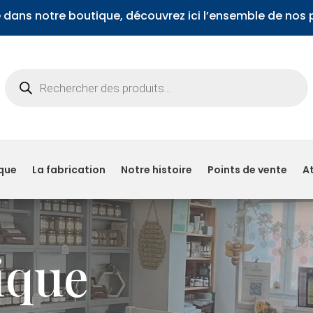
dans notre boutique, découvrez ici l’ensemble de nos p
Recherche
de
produits
que
La fabrication
Notre histoire
Points de vente
At
ique