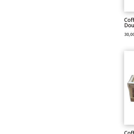
Cof
Dou
30,0
Cof